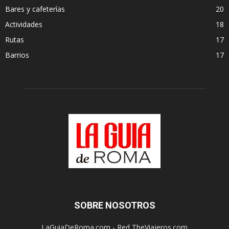
Bares y cafeterías
20
Actividades
18
Rutas
17
Barrios
17
SOBRE NOSOTROS
LaGuiaDeRoma.com - Red TheViajeros.com