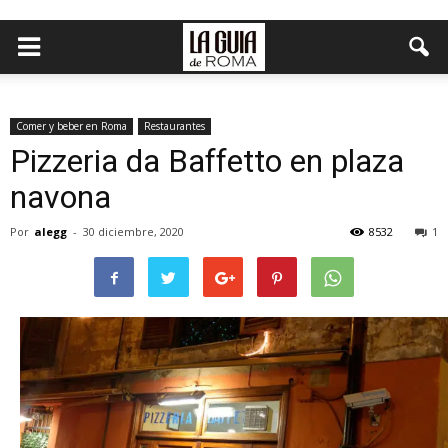
Comer y beber en Roma
Restaurantes
Pizzeria da Baffetto en plaza
navona
Por
alegg
-
30 diciembre, 2020
8532
1