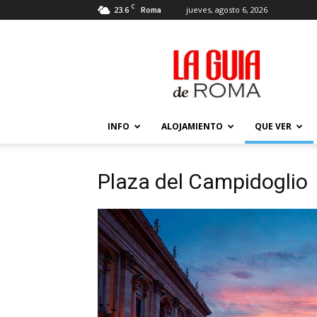
C
23.6
jueves, agosto 6, 2026
Roma
La
Guía
de
Roma
–
Actualizada
INFO
ALOJAMIENTO
QUE VER
2026
Plaza del Campidoglio