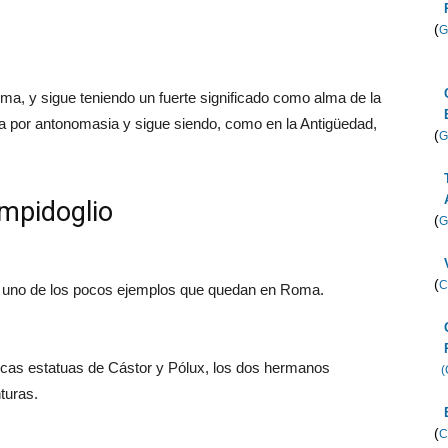
(
G
ma, y sigue teniendo un fuerte significado como alma de la
ma por antonomasia y sigue siendo, como en la Antigüedad,
(
G
ampidoglio
(
G
(
C
 uno de los pocos ejemplos que quedan en Roma.
cas estatuas de Cástor y Pólux, los dos hermanos
(
turas.
(
C