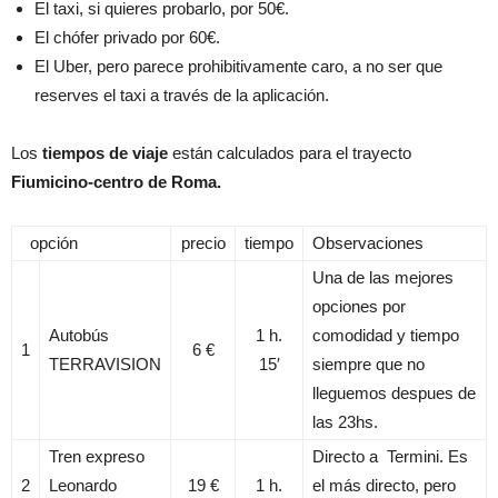
El taxi, si quieres probarlo, por 50€.
El chófer privado por 60€.
El Uber, pero parece prohibitivamente caro, a no ser que
reserves el taxi a través de la aplicación.
Los
tiempos de viaje
están calculados para el trayecto
Fiumicino-centro de Roma.
opción
precio
tiempo
Observaciones
Una de las mejores
opciones por
Autobús
1 h.
comodidad y tiempo
1
6 €
TERRAVISION
15′
siempre que no
lleguemos despues de
las 23hs.
Tren expreso
Directo a Termini. Es
2
Leonardo
19 €
1 h.
el más directo, pero