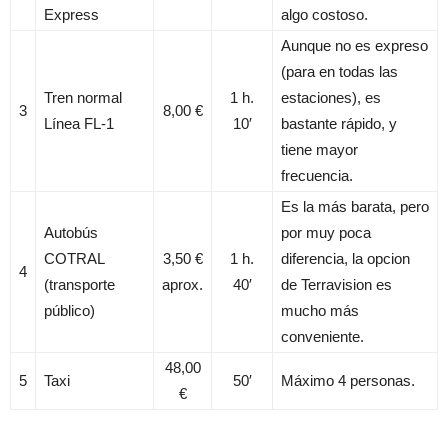
Express
algo costoso.
Aunque no es expreso
(para en todas las
Tren normal
1 h.
estaciones), es
3
8,00 €
Línea FL-1
10′
bastante rápido, y
tiene mayor
frecuencia.
Es la más barata, pero
Autobús
por muy poca
COTRAL
3,50 €
1 h.
diferencia, la opcion
4
(transporte
aprox.
40′
de Terravision es
público)
mucho más
conveniente.
48,00
5
Taxi
50′
Máximo 4 personas.
€