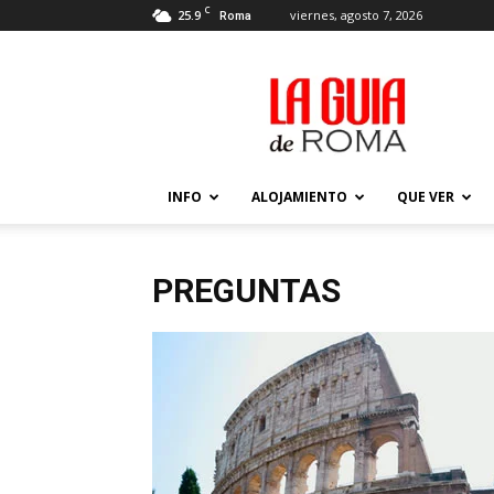
C
25.9
viernes, agosto 7, 2026
Roma
La
Guía
de
Roma
–
Actualizada
INFO
ALOJAMIENTO
QUE VER
2026
PREGUNTAS