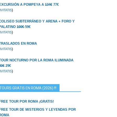
EXCURSIÓN A POMPEYA A
134€
77€
)
IVITATIS
COLISEO SUBTERRÁNEO Y ARENA + FORO Y
PALATINO
100€
59€
)
IVITATIS
TRASLADOS EN ROMA
)
IVITATIS
TOUR NOCTURNO POR LA ROMA ILUMINADA
40€
29€
)
IVITATIS
TOURS GRATIS EN ROMA (2026) !!!
FREE TOUR POR ROMA ¡GRATIS!
FREE TOUR DE MISTERIOS Y LEYENDAS POR
ROMA