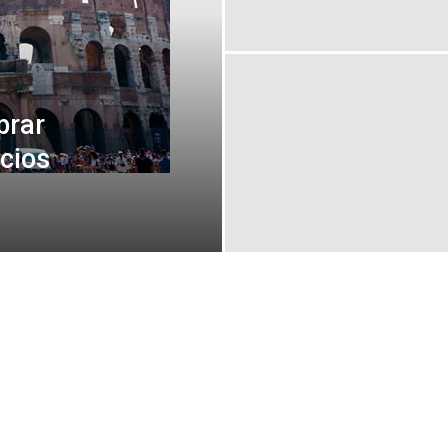
prar
ecios