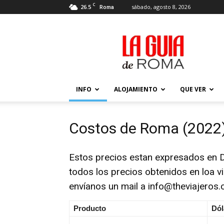
C
26.5
sábado, agosto 8, 2026
Roma
La
Guía
de
Roma
–
Actualizada
INFO
ALOJAMIENTO
QUE VER
2026
Costos de Roma (2022
Estos precios estan expresados en 
todos los precios obtenidos en loa vi
envíanos un mail a
info@theviajeros
Producto
Dól