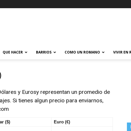
QUE HACER
BARRIOS
COMO UN ROMANO
VIVIR EN
)
Dólares y Eurosy representan un promedio de
ajes. Si tienes algun precio para enviarnos,
.com
ar ($)
Euro (€)