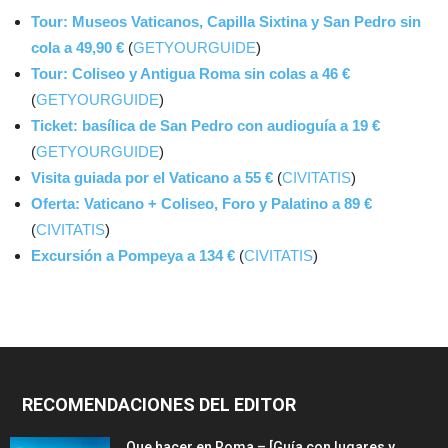
Tour: Museos Vaticanos, Capilla Sixtina y San Pedro sin
cola a 49,90 €
(
GETYOURGUIDE
)
Tour: Coliseo y Antigua Roma sin colas a 46 €
(
GETYOURGUIDE
)
Ticket: basílica de San Pedro con audioguía a 19 €
(
GETYOURGUIDE
)
Visita guiada por el Vaticano a 55 €
(
CIVITATIS
)
Oferta: Vaticano + Coliseo, Foro y Palatino a 89 €
(
CIVITATIS
)
Excursión a Pompeya a 134 €
(
CIVITATIS
)
RECOMENDACIONES DEL EDITOR
Que hacer en Roma – [Guía con lugares y