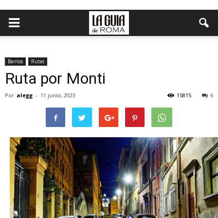
Barrios
Rutas
Ruta por Monti
Por
alegg
-
11 junio, 2023
15815
6