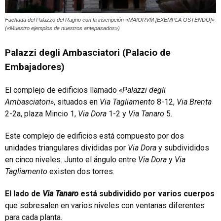
Fachada del Palazzo del Ragno con la inscripción «MAIORVM [EXEMPLA OSTENDO]»
(«Muestro ejemplos de nuestros antepasados»)
Palazzi degli Ambasciatori (Palacio de
Embajadores)
El complejo de edificios llamado
«Palazzi degli
Ambasciatori»
, situados en
Via Tagliamento
8-12,
Via Brenta
2-2a, plaza Mincio 1,
Via Dora
1-2 y
Via Tanaro
5.
Este complejo de edificios está compuesto por dos
unidades triangulares divididas por
Via Dora
y subdivididos
en cinco niveles. Junto el ángulo entre
Via Dora
y
Via
Tagliamento
existen dos torres.
El lado de
Via Tanaro
está subdividido por varios cuerpos
que sobresalen en varios niveles con ventanas diferentes
para cada planta.