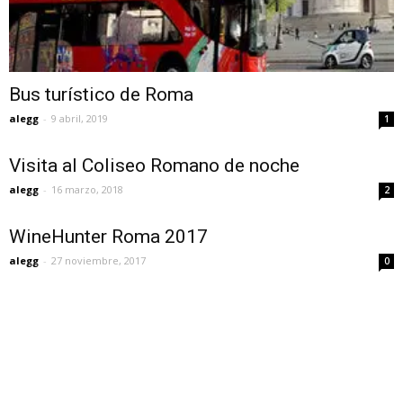
Bus turístico de Roma
alegg
-
9 abril, 2019
1
Visita al Coliseo Romano de noche
alegg
-
16 marzo, 2018
2
WineHunter Roma 2017
alegg
-
27 noviembre, 2017
0