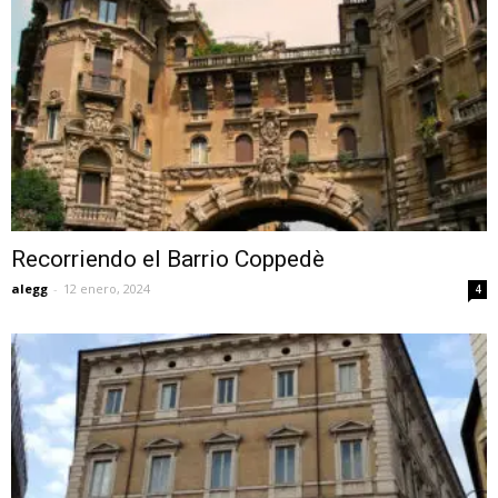
Recorriendo el Barrio Coppedè
alegg
-
12 enero, 2024
4