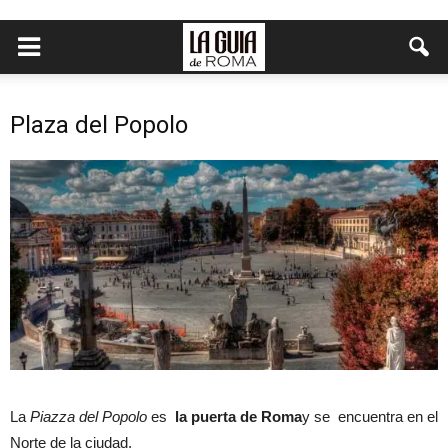
Plaza del Popolo
La
Piazza del Popolo
es
la puerta de Roma
y se encuentra en el
Norte de la ciudad.