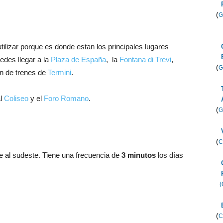
(
G
tilizar porque es donde estan los principales lugares
edes llegar a la
Plaza de España
, la
Fontana di Trevi
,
(
G
ón de trenes de
Termini
.
al
Coliseo
y el
Foro Romano
.
(
G
(
C
 al sudeste. Tiene una frecuencia de
3 minutos
los días
(
(
C