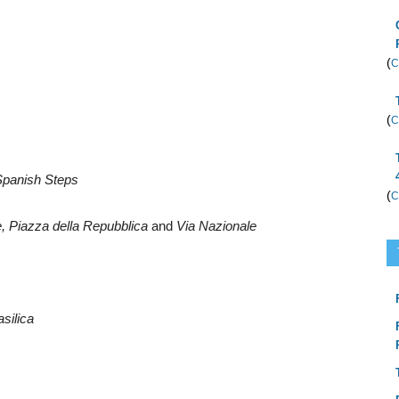
(
C
(
C
Spanish Steps
(
C
,
Piazza della Repubblica
and
Via Nazionale
asilica