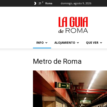
C
21
domingo, agosto 9, 2026
Roma
La
Guía
de
Roma
–
Actualizada
INFO
ALOJAMIENTO
QUE VER
2026
Metro de Roma