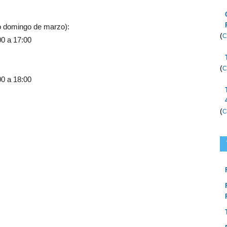
mo domingo de marzo):
(
C
00 a 17:00
(
C
00 a 18:00
(
C