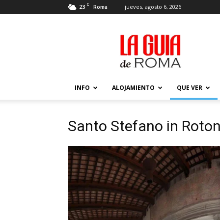
C
23
jueves, agosto 6, 2026
Roma
La
Guía
de
Roma
–
Actualizada
INFO
ALOJAMIENTO
QUE VER
2026
Santo Stefano in Roto