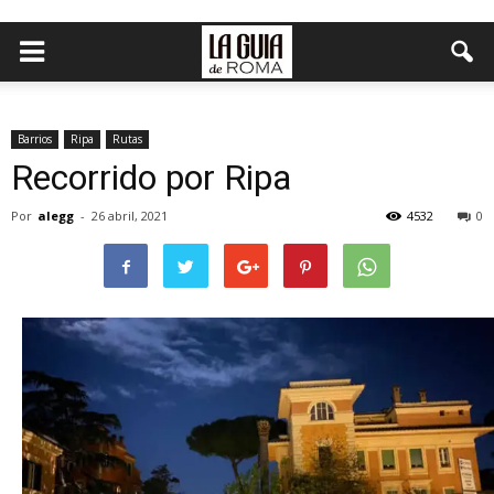
Barrios
Ripa
Rutas
Recorrido por Ripa
Por
alegg
-
26 abril, 2021
4532
0