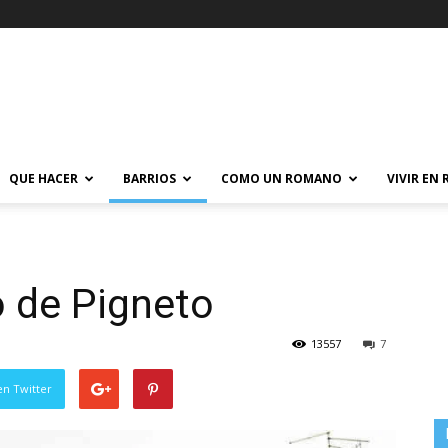
QUE HACER
BARRIOS
COMO UN ROMANO
VIVIR EN
o de Pigneto
13557
7
en Twitter