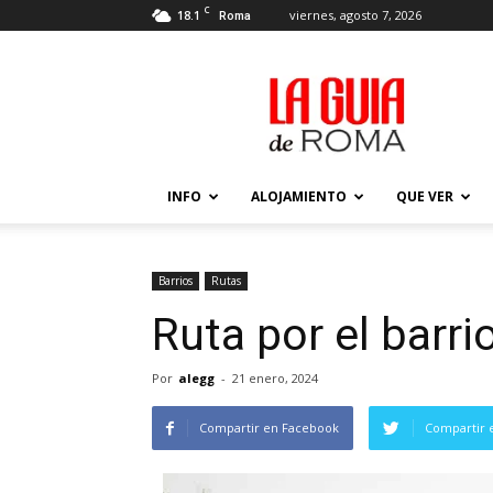
C
18.1
viernes, agosto 7, 2026
Roma
La
Guía
de
Roma
–
Actualizada
INFO
ALOJAMIENTO
QUE VER
2026
Barrios
Rutas
Ruta por el barri
Por
alegg
-
21 enero, 2024
Compartir en Facebook
Compartir 