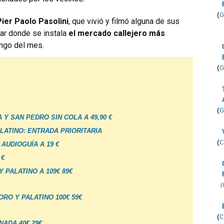
(
G
Pier Paolo Pasolini
, que vivió y filmó alguna de sus
gar donde se instala
el mercado callejero más
ingo del mes.
(
G
(
G
 Y SAN PEDRO SIN COLA A 49,90 €
LATINO: ENTRADA PRIORITARIA
(
C
AUDIOGUÍA A 19 €
 €
 PALATINO A 109€ 89€
(
RO Y PALATINO 100€ 59€
(
C
ADA 40€ 29€