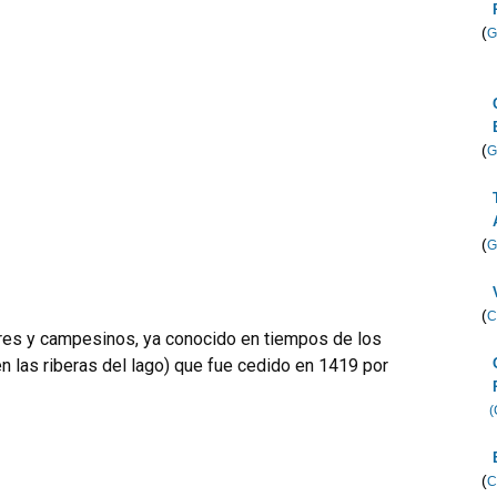
(
G
(
G
(
G
(
C
res y campesinos, ya conocido en tiempos de los
n las riberas del lago) que fue cedido en 1419 por
(
(
C