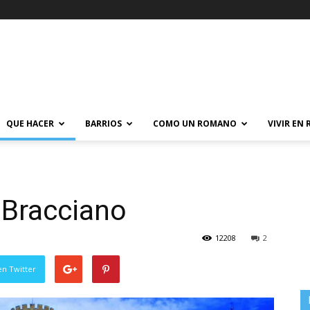
QUE HACER
BARRIOS
COMO UN ROMANO
VIVIR EN
e Bracciano
12208
2
en Twitter