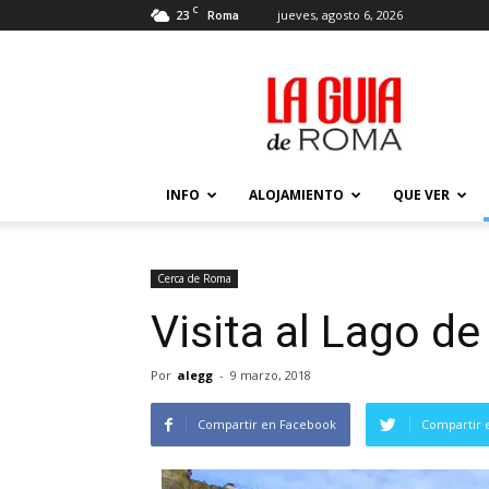
C
23
jueves, agosto 6, 2026
Roma
La
Guía
de
Roma
–
Actualizada
INFO
ALOJAMIENTO
QUE VER
2026
Cerca de Roma
Visita al Lago d
Por
alegg
-
9 marzo, 2018
Compartir en Facebook
Compartir 