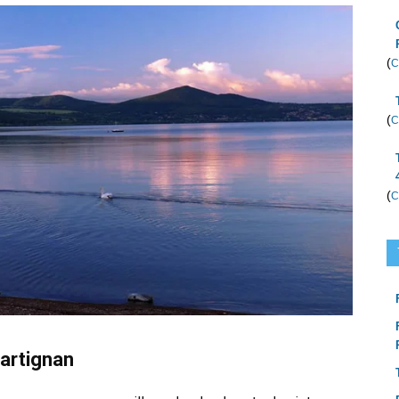
(
C
(
C
(
C
artignan