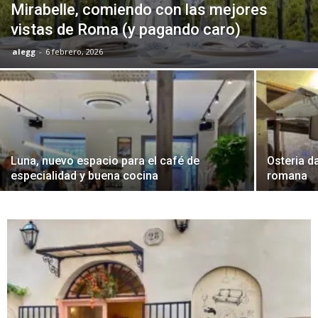
Mirabelle, comiendo con las mejores
vistas de Roma (y pagando caro)
alegg
-
6 febrero, 2026
Luna, nuevo espacio para el café de
Osteria d
especialidad y buena cocina
romana