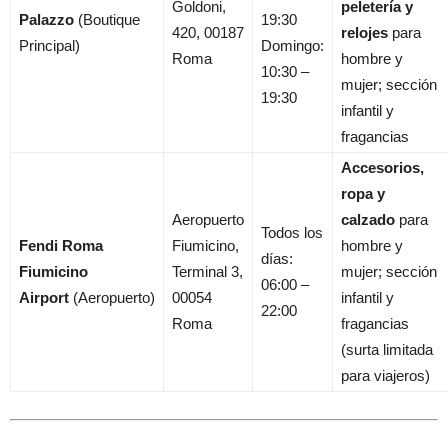
Goldoni,
peletería y
Palazzo
(Boutique
19:30
420, 00187
relojes
para
Principal)
Domingo:
Roma
hombre y
10:30 –
mujer; sección
19:30
infantil y
fragancias
Accesorios,
ropa y
Aeropuerto
calzado
para
Todos los
Fendi Roma
Fiumicino,
hombre y
días:
Fiumicino
Terminal 3,
mujer; sección
06:00 –
Airport
(Aeropuerto)
00054
infantil y
22:00
Roma
fragancias
(surta limitada
para viajeros)