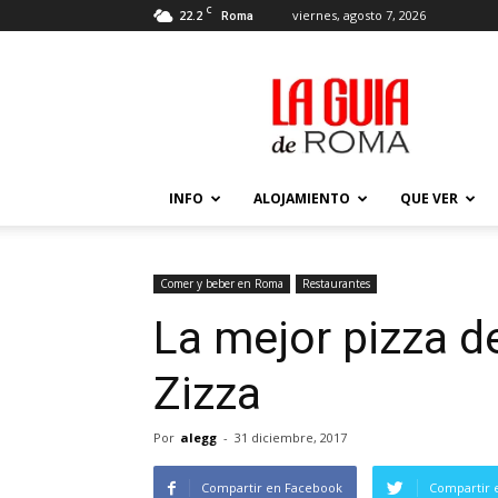
C
22.2
viernes, agosto 7, 2026
Roma
La
Guía
de
Roma
–
Actualizada
INFO
ALOJAMIENTO
QUE VER
2026
Comer y beber en Roma
Restaurantes
La mejor pizza d
Zizza
Por
alegg
-
31 diciembre, 2017
Compartir en Facebook
Compartir 