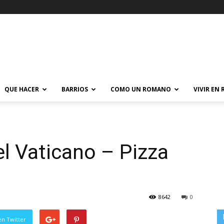
QUE HACER
BARRIOS
COMO UN ROMANO
VIVIR EN
el Vaticano – Pizza
8642
0
en Twitter