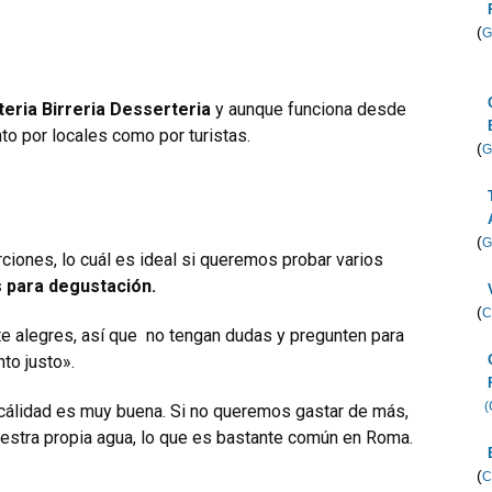
(
G
teria Birreria Desserteria
y aunque funciona desde
to por locales como por turistas.
(
G
(
G
iones, lo cuál es ideal si queremos probar varios
 para degustación.
(
C
e alegres, así que no tengan dudas y pregunten para
to justo».
(
la cálidad es muy buena. Si no queremos gastar de más,
uestra propia agua, lo que es bastante común en Roma.
(
C