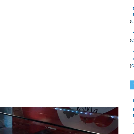
(
C
(
C
(
C