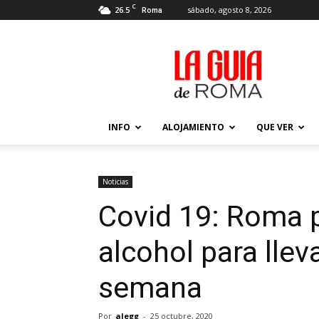
C
26.5
sábado, agosto 8, 2026
Roma
La
Guía
de
Roma
–
Actualizada
INFO
ALOJAMIENTO
QUE VER
2026
Noticias
Covid 19: Roma p
alcohol para lleva
semana
Por
alegg
-
25 octubre, 2020