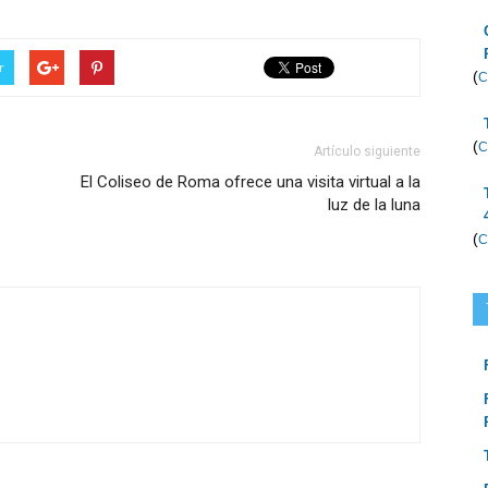
r
(
C
(
C
Artículo siguiente
El Coliseo de Roma ofrece una visita virtual a la
luz de la luna
(
C