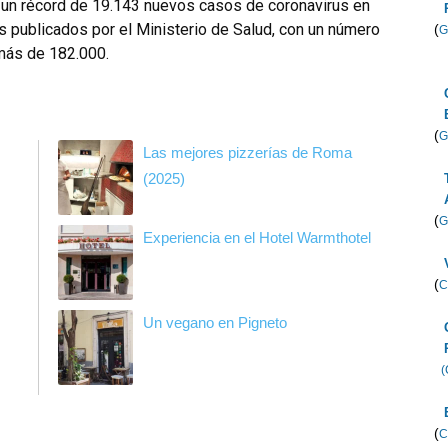
ó un récord de 19.143 nuevos casos de coronavirus en
s publicados por el Ministerio de Salud, con un número
(
G
más de 182.000.
(
G
Las mejores pizzerías de Roma
(2025)
(
G
Experiencia en el Hotel Warmthotel
(
C
Un vegano en Pigneto
(
(
C