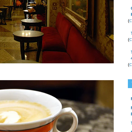
(
C
(
C
(
C