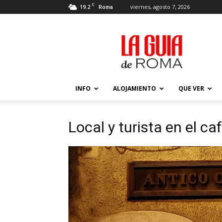
C
19.2
viernes, agosto 7, 2026
Roma
La
Guía
de
Roma
–
Actualizada
INFO
ALOJAMIENTO
QUE VER
2026
Local y turista en el ca