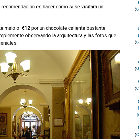
 recomendación es hacer como si se visitara un
(
G
te malo o
€12
por un chocolate caliente bastante
mplemente observando la arquitectura y las fotos que
(
G
eniales.
(
G
(
C
(
(
C